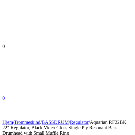
0
0
Hjem
/
Trommeskind
/
BASSDRUM
/
Regulator
/
Aquarian RF22BK
22″ Regulator, Black Video Gloss Single Ply Resonant Bass
Drumhead with Small Muffle Ring