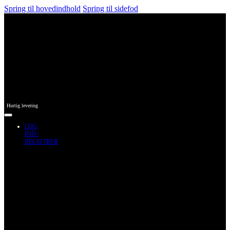
Spring til hovedindhold
Spring til sidefod
Hurtig levering
LOG
IND /
REGISTRER