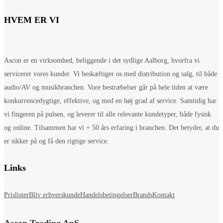
HVEM ER VI
Ascon er en virksomhed, beliggende i det sydlige Aalborg, hvorfra vi
servicerer vores kunder. Vi beskæftiger os med distribution og salg, til både
audio/AV og musikbranchen. Vore bestræbelser går på hele tiden at være
konkurrencedygtige, effektive, og med en høj grad af service. Samtidig har
vi fingeren på pulsen, og leverer til alle relevante kundetyper, både fysisk
og online. Tilsammen har vi + 50 års erfaring i branchen. Det betyder, at du
er sikker på og få den rigtige service.
Links
Prislister
Bliv erhverskunde
Handelsbetingelser
Brands
Kontakt
Ascon Trading ApS