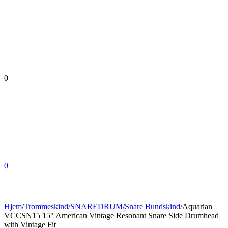
0
0
Hjem
/
Trommeskind
/
SNAREDRUM
/
Snare Bundskind
/
Aquarian
VCCSN15 15″ American Vintage Resonant Snare Side Drumhead
with Vintage Fit