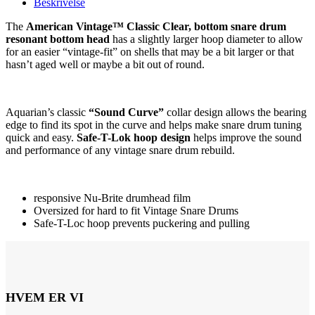
Beskrivelse
The
American Vintage™ Classic Clear, bottom snare drum
resonant bottom head
has a slightly larger hoop diameter to allow
for an easier “vintage-fit” on shells that may be a bit larger or that
hasn’t aged well or maybe a bit out of round.
Aquarian’s classic
“Sound Curve”
collar design allows the bearing
edge to find its spot in the curve and helps make snare drum tuning
quick and easy.
Safe-T-Lok hoop design
helps improve the sound
and performance of any vintage snare drum rebuild.
responsive Nu-Brite drumhead film
Oversized for hard to fit Vintage Snare Drums
Safe-T-Loc hoop prevents puckering and pulling
HVEM ER VI