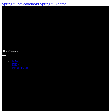
Spring til hovedindhold
Spring til sidefod
Hurtig levering
LOG
IND /
REGISTRER