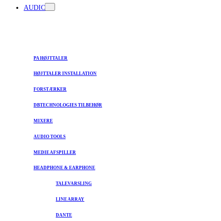
AUDIO
PA HØJTTALER
HØJTTALER INSTALLATION
FORSTÆRKER
DBTECHNOLOGIES TILBEHØR
MIXERE
AUDIO TOOLS
MEDIE AFSPILLER
HEADPHONE & EARPHONE
TALEVARSLING
LINE ARRAY
DANTE