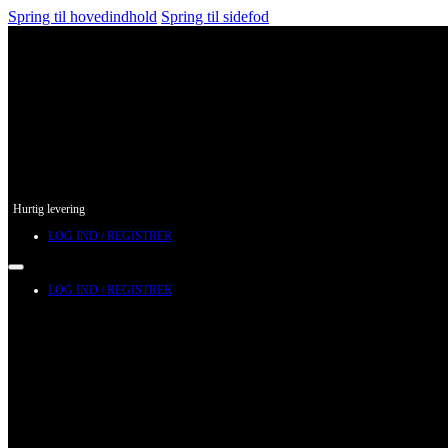
Spring til hovedindhold
Spring til sidefod
Hurtig levering
LOG IND / REGISTRER
LOG IND / REGISTRER