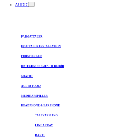
AUDIO
PA HØJTTALER
HØJTTALER INSTALLATION
FORSTÆRKER
DBTECHNOLOGIES TILBEHØR
MIXERE
AUDIO TOOLS
MEDIE AFSPILLER
HEADPHONE & EARPHONE
TALEVARSLING
LINE ARRAY
DANTE