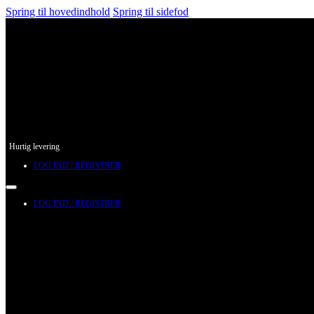
Spring til hovedindhold
Spring til sidefod
Hurtig levering
LOG IND / REGISTRER
LOG IND / REGISTRER