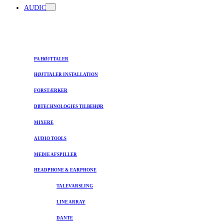
AUDIO
PA HØJTTALER
HØJTTALER INSTALLATION
FORSTÆRKER
DBTECHNOLOGIES TILBEHØR
MIXERE
AUDIO TOOLS
MEDIE AFSPILLER
HEADPHONE & EARPHONE
TALEVARSLING
LINE ARRAY
DANTE