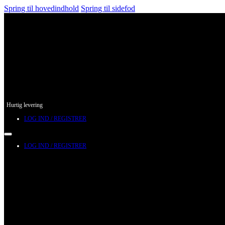
Spring til hovedindhold
Spring til sidefod
Hurtig levering
LOG IND / REGISTRER
LOG IND / REGISTRER