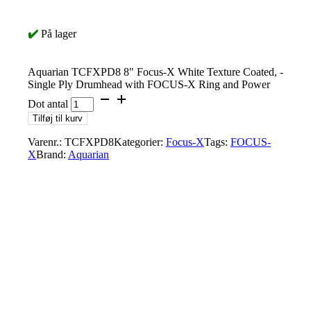
✔️
På lager
Aquarian TCFXPD8 8" Focus-X White Texture Coated, -
Single Ply Drumhead with FOCUS-X Ring and Power
Dot antal
Tilføj til kurv
Varenr.:
TCFXPD8
Kategorier:
Focus-X
Tags:
FOCUS-
X
Brand:
Aquarian