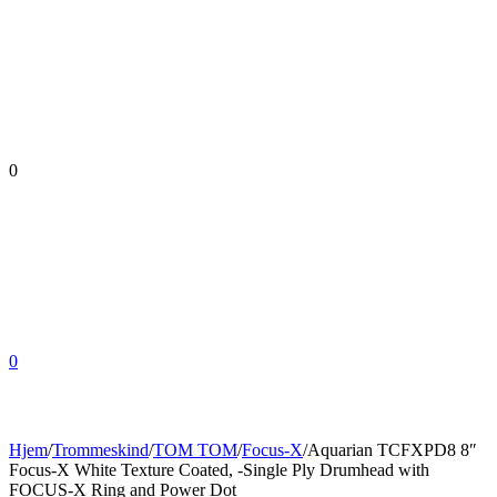
0
0
Hjem
/
Trommeskind
/
TOM TOM
/
Focus-X
/
Aquarian TCFXPD8 8″
Focus-X White Texture Coated, -Single Ply Drumhead with
FOCUS-X Ring and Power Dot