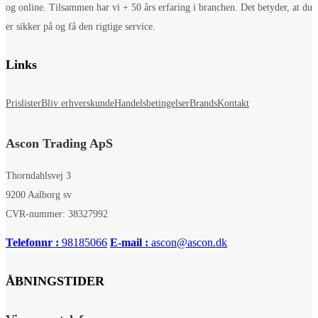
og online. Tilsammen har vi + 50 års erfaring i branchen. Det betyder, at du
er sikker på og få den rigtige service.
Links
Prislister
Bliv erhverskunde
Handelsbetingelser
Brands
Kontakt
Ascon Trading ApS
Thorndahlsvej 3
9200 Aalborg sv
CVR-nummer: 38327992
Telefonnr :
98185066
E-mail :
ascon@ascon.dk
ÅBNINGSTIDER