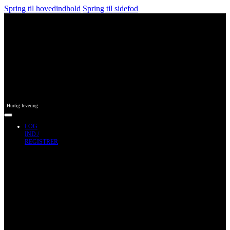
Spring til hovedindhold
Spring til sidefod
Hurtig levering
LOG
IND /
REGISTRER