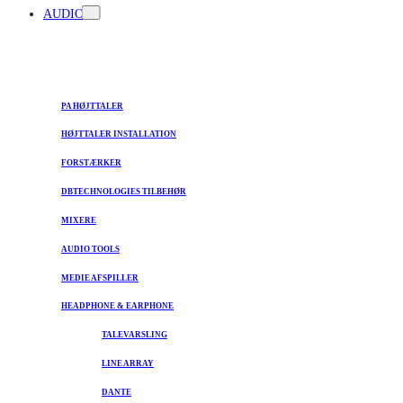
AUDIO
PA HØJTTALER
HØJTTALER INSTALLATION
FORSTÆRKER
DBTECHNOLOGIES TILBEHØR
MIXERE
AUDIO TOOLS
MEDIE AFSPILLER
HEADPHONE & EARPHONE
TALEVARSLING
LINE ARRAY
DANTE