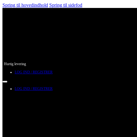
Spring til hovedindhold
Spring til sidefod
Hurtig levering
LOG IND / REGISTRER
LOG IND / REGISTRER