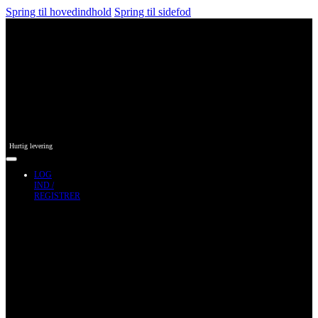
Spring til hovedindhold
Spring til sidefod
Hurtig levering
LOG
IND /
REGISTRER