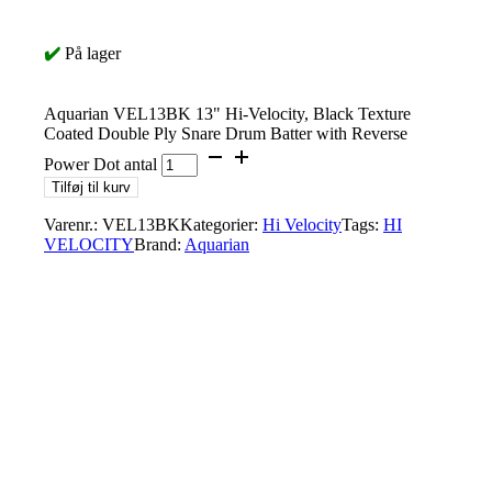
✔️
På lager
Aquarian VEL13BK 13" Hi-Velocity, Black Texture
Coated Double Ply Snare Drum Batter with Reverse
Power Dot antal
Tilføj til kurv
Varenr.:
VEL13BK
Kategorier:
Hi Velocity
Tags:
HI
VELOCITY
Brand:
Aquarian