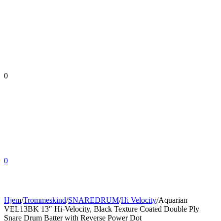
0
0
Hjem
/
Trommeskind
/
SNAREDRUM
/
Hi Velocity
/
Aquarian
VEL13BK 13″ Hi-Velocity, Black Texture Coated Double Ply
Snare Drum Batter with Reverse Power Dot