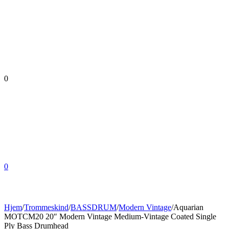
0
0
Hjem
/
Trommeskind
/
BASSDRUM
/
Modern Vintage
/
Aquarian
MOTCM20 20″ Modern Vintage Medium-Vintage Coated Single
Ply Bass Drumhead