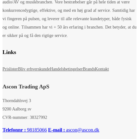
audio/AV og musikbranchen. Vore bestræbelser går på hele tiden at være
konkurrencedygtige, effektive, og med en høj grad af service. Samtidig har
vi fingeren på pulsen, og leverer til alle relevante kundetyper, både fysisk
og online. Tilsammen har vi + 50 års erfaring i branchen. Det betyder, at du
er sikker på og få den rigtige service.
Links
Prislister
Bliv erhverskunde
Handelsbetingelser
Brands
Kontakt
Ascon Trading ApS
Thorndahlsvej 3
9200 Aalborg sv
CVR-nummer: 38327992
Telefonnr :
98185066
E-mail :
ascon@ascon.dk