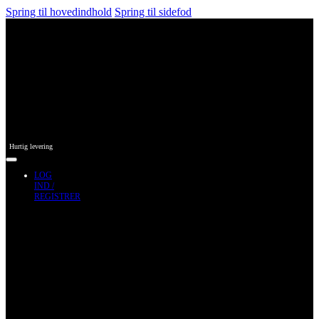
Spring til hovedindhold
Spring til sidefod
Hurtig levering
LOG
IND /
REGISTRER