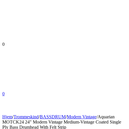
0
0
Hjem
/
Trommeskind
/
BASSDRUM
/
Modern Vintage
/
Aquarian
MOTCK24 24″ Modern Vintage Medium-Vintage Coated Single
Ply Bass Drumhead With Felt Strip