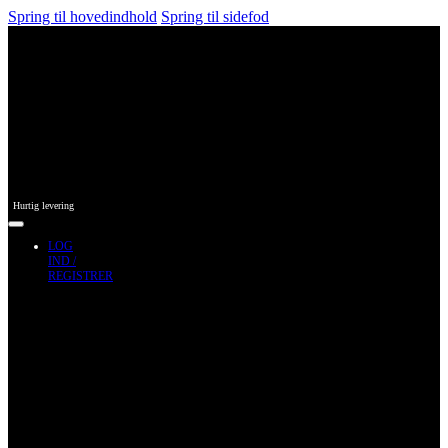
Spring til hovedindhold
Spring til sidefod
Hurtig levering
LOG
IND /
REGISTRER