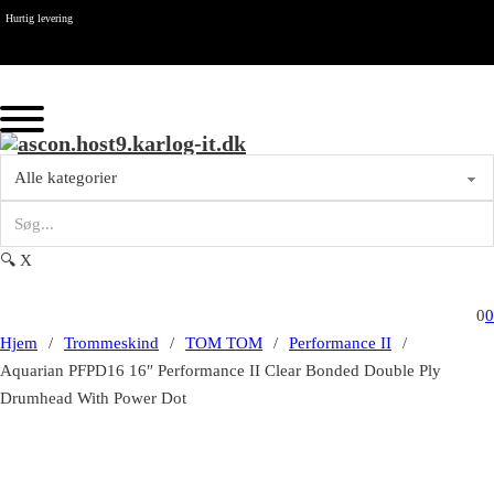
Spring til hovedindhold
Spring til sidefod
Hurtig levering
🔍
X
0
0
Hjem
/
Trommeskind
/
TOM TOM
/
Performance II
/
Aquarian PFPD16 16″ Performance II Clear Bonded Double Ply
Drumhead With Power Dot