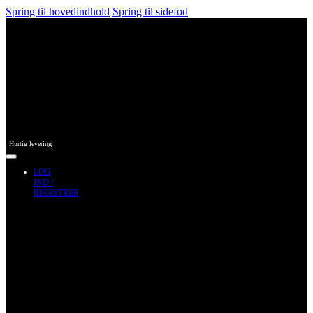
Spring til hovedindhold
Spring til sidefod
Hurtig levering
LOG
IND /
REGISTRER