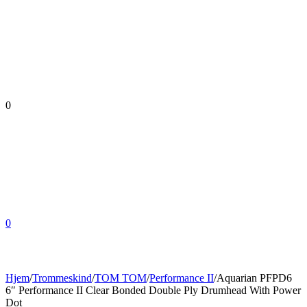
0
0
Hjem
/
Trommeskind
/
TOM TOM
/
Performance II
/
Aquarian PFPD6
6″ Performance II Clear Bonded Double Ply Drumhead With Power
Dot