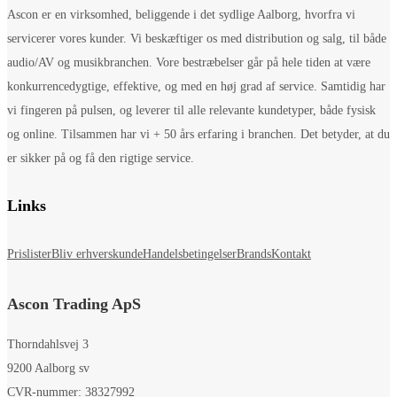
Ascon er en virksomhed, beliggende i det sydlige Aalborg, hvorfra vi
servicerer vores kunder. Vi beskæftiger os med distribution og salg, til både
audio/AV og musikbranchen. Vore bestræbelser går på hele tiden at være
konkurrencedygtige, effektive, og med en høj grad af service. Samtidig har
vi fingeren på pulsen, og leverer til alle relevante kundetyper, både fysisk
og online. Tilsammen har vi + 50 års erfaring i branchen. Det betyder, at du
er sikker på og få den rigtige service.
Links
Prislister
Bliv erhverskunde
Handelsbetingelser
Brands
Kontakt
Ascon Trading ApS
Thorndahlsvej 3
9200 Aalborg sv
CVR-nummer: 38327992