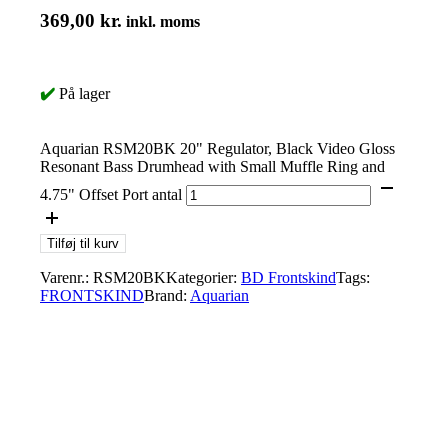
369,00
kr.
inkl. moms
✔️
På lager
Aquarian RSM20BK 20" Regulator, Black Video Gloss
Resonant Bass Drumhead with Small Muffle Ring and
4.75" Offset Port antal
Tilføj til kurv
Varenr.:
RSM20BK
Kategorier:
BD Frontskind
Tags:
FRONTSKIND
Brand:
Aquarian