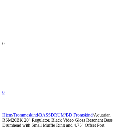
0
0
Hjem
/
Trommeskind
/
BASSDRUM
/
BD Frontskind
/
Aquarian
RSM20BK 20″ Regulator, Black Video Gloss Resonant Bass
Drumhead with Small Muffle Ring and 4.75″ Offset Port