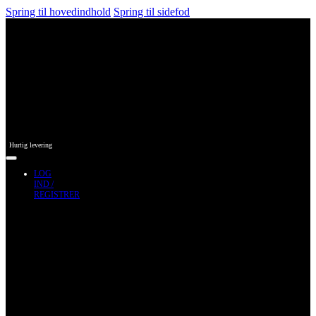
Spring til hovedindhold
Spring til sidefod
Hurtig levering
LOG
IND /
REGISTRER