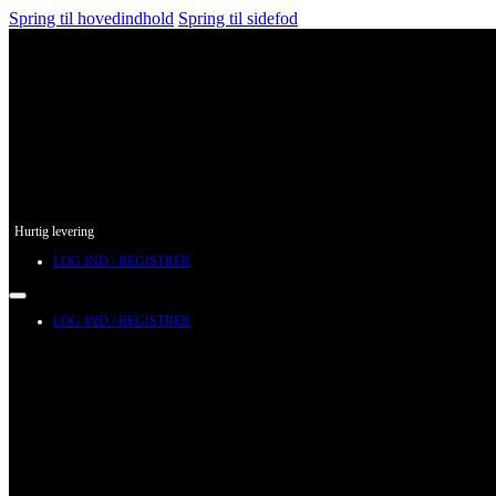
Spring til hovedindhold
Spring til sidefod
Hurtig levering
LOG IND / REGISTRER
LOG IND / REGISTRER