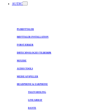
AUDIO
PA HØJTTALER
HØJTTALER INSTALLATION
FORSTÆRKER
DBTECHNOLOGIES TILBEHØR
MIXERE
AUDIO TOOLS
MEDIE AFSPILLER
HEADPHONE & EARPHONE
TALEVARSLING
LINE ARRAY
DANTE