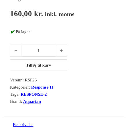
160,00
kr.
inkl. moms
✔️
På lager
Aquarian RSP26 6" Response 2 Clear Double Ply Drumhead antal
Tilføj til kurv
Varenr.:
RSP26
Kategorier:
Response II
Tags:
RESPONSE-2
Brand:
Aquarian
Beskrivelse