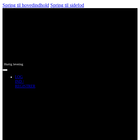
Spring til hovedindhold
Spring til sidefod
Hurtig levering
LOG
IND /
REGISTRER