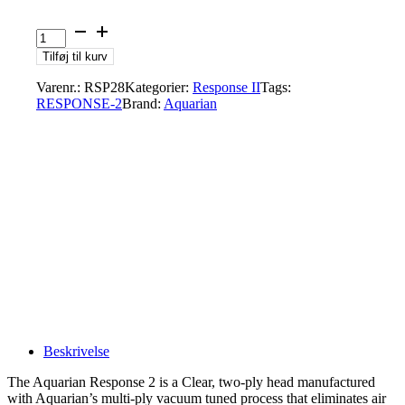
Aquarian
RSP28
Tilføj til kurv
8"
Response
Varenr.:
RSP28
Kategorier:
Response II
Tags:
2
RESPONSE-2
Brand:
Aquarian
Clear
Double
Ply
Drumhead
antal
Beskrivelse
The Aquarian Response 2 is a Clear, two-ply head manufactured
with Aquarian’s multi-ply vacuum tuned process that eliminates air