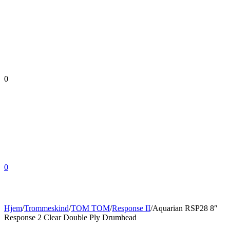
0
0
Hjem
/
Trommeskind
/
TOM TOM
/
Response II
/
Aquarian RSP28 8″
Response 2 Clear Double Ply Drumhead