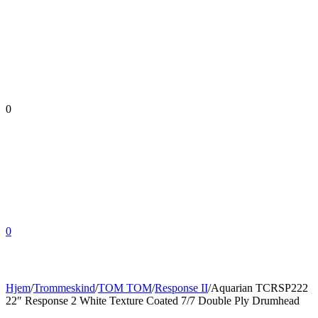
0
0
Hjem
/
Trommeskind
/
TOM TOM
/
Response II
/
Aquarian TCRSP222
22″ Response 2 White Texture Coated 7/7 Double Ply Drumhead