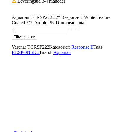
⚠️
Leveringstid 3-4 måneder
Aquarian TCRSP222 22" Response 2 White Texture
Coated 7/7 Double Ply Drumhead antal
Tilføj til kurv
Varenr.:
TCRSP222
Kategorier:
Response II
Tags:
RESPONSE-2
Brand:
Aquarian