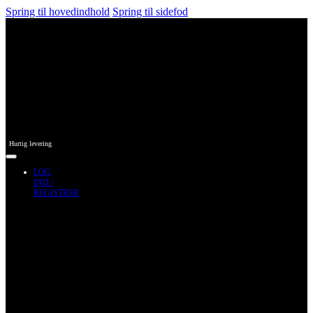
Spring til hovedindhold
Spring til sidefod
Hurtig levering
LOG
IND /
REGISTRER