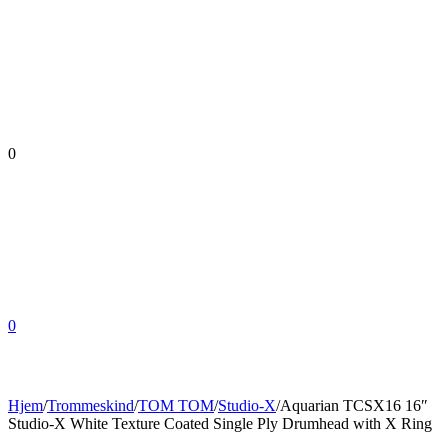
0
0
Hjem
/
Trommeskind
/
TOM TOM
/
Studio-X
/
Aquarian TCSX16 16″
Studio-X White Texture Coated Single Ply Drumhead with X Ring