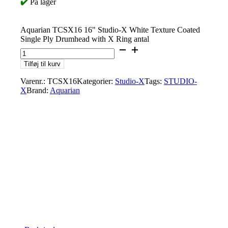
✔️
På lager
Aquarian TCSX16 16" Studio-X White Texture Coated
Single Ply Drumhead with X Ring antal
Tilføj til kurv
Varenr.:
TCSX16
Kategorier:
Studio-X
Tags:
STUDIO-
X
Brand:
Aquarian