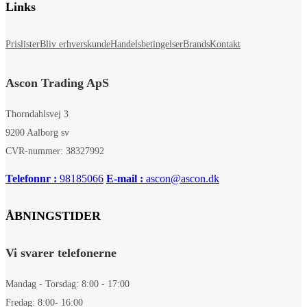
Links
Prislister
Bliv erhverskunde
Handelsbetingelser
Brands
Kontakt
Ascon Trading ApS
Thorndahlsvej 3
9200 Aalborg sv
CVR-nummer: 38327992
Telefonnr :
98185066
E-mail :
ascon@ascon.dk
ÅBNINGSTIDER
Vi svarer telefonerne
Mandag - Torsdag: 8:00 - 17:00
Fredag: 8:00- 16:00