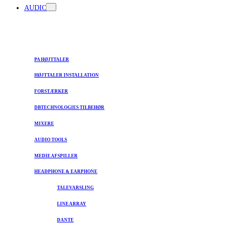
AUDIO
PA HØJTTALER
HØJTTALER INSTALLATION
FORSTÆRKER
DBTECHNOLOGIES TILBEHØR
MIXERE
AUDIO TOOLS
MEDIE AFSPILLER
HEADPHONE & EARPHONE
TALEVARSLING
LINE ARRAY
DANTE