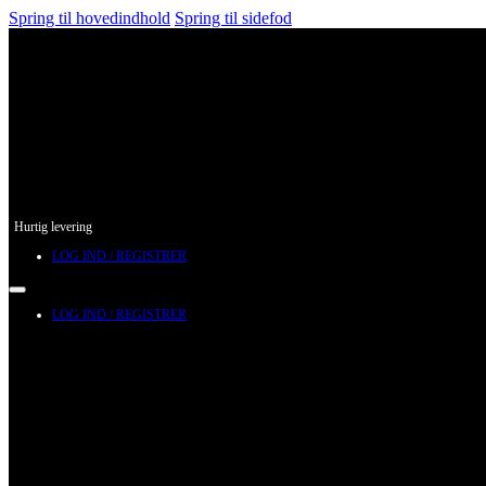
Spring til hovedindhold
Spring til sidefod
Hurtig levering
LOG IND / REGISTRER
LOG IND / REGISTRER