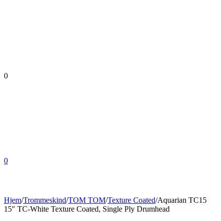
0
0
Hjem
/
Trommeskind
/
TOM TOM
/
Texture Coated
/
Aquarian TC15
15″ TC-White Texture Coated, Single Ply Drumhead