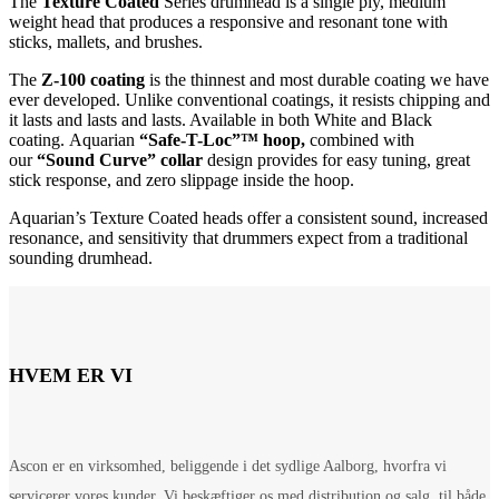
The
Texture Coated
Series drumhead is a single ply, medium
weight head that produces a responsive and resonant tone with
sticks, mallets, and brushes.
The
Z-100 coating
is the thinnest and most durable coating we have
ever developed. Unlike conventional coatings, it resists chipping and
it lasts and lasts and lasts. Available in both White and Black
coating. Aquarian
“Safe-T-Loc”™ hoop,
combined with
our
“Sound Curve” collar
design provides for easy tuning, great
stick response, and zero slippage inside the hoop.
Aquarian’s Texture Coated heads offer a consistent sound, increased
resonance, and sensitivity that drummers expect from a traditional
sounding drumhead.
HVEM ER VI
Ascon er en virksomhed, beliggende i det sydlige Aalborg, hvorfra vi
servicerer vores kunder. Vi beskæftiger os med distribution og salg, til både