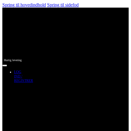
Spring til hovedindhold
Spring til sidefod
Hurtig levering
LOG
IND /
REGISTRER