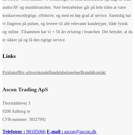
audio/AV og musikbranchen. Vore bestræbelser går på hele tiden at være
konkurrencedygtige, effektive, og med en høj grad af service. Samtidig har
vi fingeren på pulsen, og leverer til alle relevante kundetyper, både fysisk
og online. Tilsammen har vi + 50 års erfaring i branchen. Det betyder, at du
er sikker på og få den rigtige service.
Links
Prislister
Bliv erhverskunde
Handelsbetingelser
Brands
Kontakt
Ascon Trading ApS
Thorndahlsvej 3
9200 Aalborg sv
CVR-nummer: 38327992
Telefonnr :
98185066
E-mail :
ascon@ascon.dk