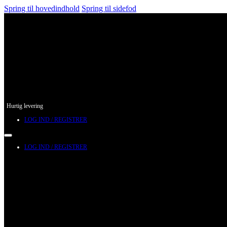
Spring til hovedindhold
Spring til sidefod
Hurtig levering
LOG IND / REGISTRER
LOG IND / REGISTRER