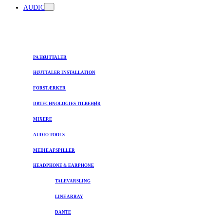
AUDIO
PA HØJTTALER
HØJTTALER INSTALLATION
FORSTÆRKER
DBTECHNOLOGIES TILBEHØR
MIXERE
AUDIO TOOLS
MEDIE AFSPILLER
HEADPHONE & EARPHONE
TALEVARSLING
LINE ARRAY
DANTE