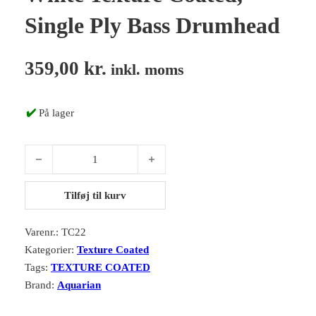
Single Ply Bass Drumhead
359,00
kr.
inkl. moms
✔️
På lager
Aquarian TC22 22" TC-White Texture Coated, Single Ply Bass Dr
Tilføj til kurv
Varenr.:
TC22
Kategorier:
Texture Coated
Tags:
TEXTURE COATED
Brand:
Aquarian