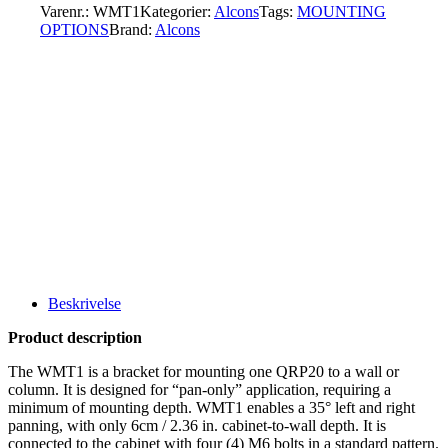
Varenr.:
WMT1
Kategorier:
Alcons
Tags:
MOUNTING
OPTIONS
Brand:
Alcons
Beskrivelse
Product description
The WMT1 is a bracket for mounting one QRP20 to a wall or
column. It is designed for “pan-only” application, requiring a
minimum of mounting depth. WMT1 enables a 35° left and right
panning, with only 6cm / 2.36 in. cabinet-to-wall depth. It is
connected to the cabinet with four (4) M6 bolts in a standard pattern.