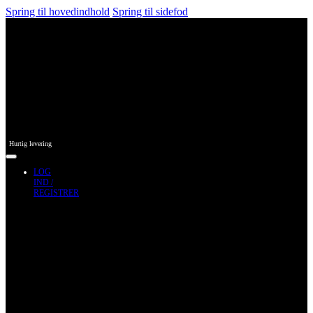
Spring til hovedindhold
Spring til sidefod
Hurtig levering
LOG
IND /
REGISTRER