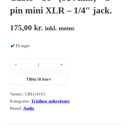
pin mini XLR – 1/4″ jack.
175,00
kr.
inkl. moms
✔️
På lager
Audix CBLG4161 Guitar Cable - 30" (914 mm) - 3 pin mini XLR - 
Tilføj til kurv
Varenr.:
CBLG4161
Kategorier:
Trådløse mikrofoner
Brand:
Audix