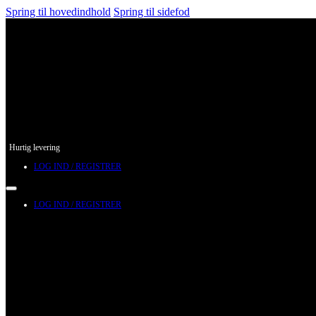
Spring til hovedindhold
Spring til sidefod
Hurtig levering
LOG IND / REGISTRER
LOG IND / REGISTRER