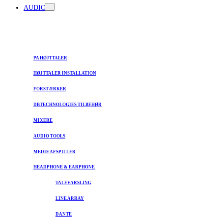
AUDIO
PA HØJTTALER
HØJTTALER INSTALLATION
FORSTÆRKER
DBTECHNOLOGIES TILBEHØR
MIXERE
AUDIO TOOLS
MEDIE AFSPILLER
HEADPHONE & EARPHONE
TALEVARSLING
LINE ARRAY
DANTE