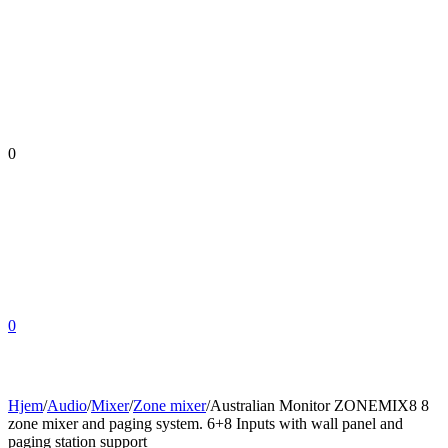
0
0
Hjem
/
Audio
/
Mixer
/
Zone mixer
/
Australian Monitor ZONEMIX8 8
zone mixer and paging system. 6+8 Inputs with wall panel and
paging station support