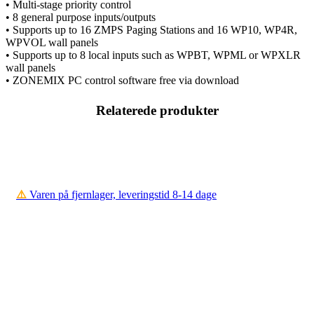
• Multi-stage priority control
• 8 general purpose inputs/outputs
• Supports up to 16 ZMPS Paging Stations and 16 WP10, WP4R,
WPVOL wall panels
• Supports up to 8 local inputs such as WPBT, WPML or WPXLR
wall panels
• ZONEMIX PC control software free via download
Relaterede produkter
⚠️
Varen på fjernlager, leveringstid 8-14 dage