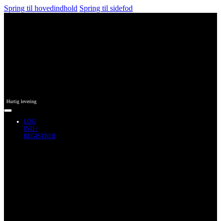
Spring til hovedindhold
Spring til sidefod
Hurtig levering
LOG
IND /
REGISTRER