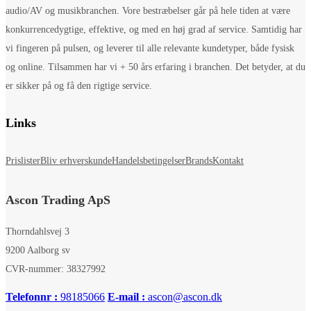
audio/AV og musikbranchen. Vore bestræbelser går på hele tiden at være
konkurrencedygtige, effektive, og med en høj grad af service. Samtidig har
vi fingeren på pulsen, og leverer til alle relevante kundetyper, både fysisk
og online. Tilsammen har vi + 50 års erfaring i branchen. Det betyder, at du
er sikker på og få den rigtige service.
Links
Prislister
Bliv erhverskunde
Handelsbetingelser
Brands
Kontakt
Ascon Trading ApS
Thorndahlsvej 3
9200 Aalborg sv
CVR-nummer: 38327992
Telefonnr :
98185066
E-mail :
ascon@ascon.dk