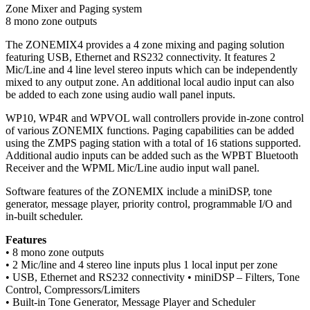
Zone Mixer and Paging system
8 mono zone outputs
The ZONEMIX4 provides a 4 zone mixing and paging solution
featuring USB, Ethernet and RS232 connectivity. It features 2
Mic/Line and 4 line level stereo inputs which can be independently
mixed to any output zone. An additional local audio input can also
be added to each zone using audio wall panel inputs.
WP10, WP4R and WPVOL wall controllers provide in-zone control
of various ZONEMIX functions. Paging capabilities can be added
using the ZMPS paging station with a total of 16 stations supported.
Additional audio inputs can be added such as the WPBT Bluetooth
Receiver and the WPML Mic/Line audio input wall panel.
Software features of the ZONEMIX include a miniDSP, tone
generator, message player, priority control, programmable I/O and
in-built scheduler.
Features
• 8 mono zone outputs
• 2 Mic/line and 4 stereo line inputs plus 1 local input per zone
• USB, Ethernet and RS232 connectivity • miniDSP – Filters, Tone
Control, Compressors/Limiters
• Built-in Tone Generator, Message Player and Scheduler