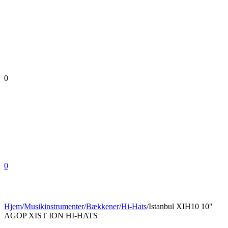
0
0
Hjem
/
Musikinstrumenter
/
Bækkener
/
Hi-Hats
/
Istanbul XIH10 10″
AGOP XIST ION HI-HATS