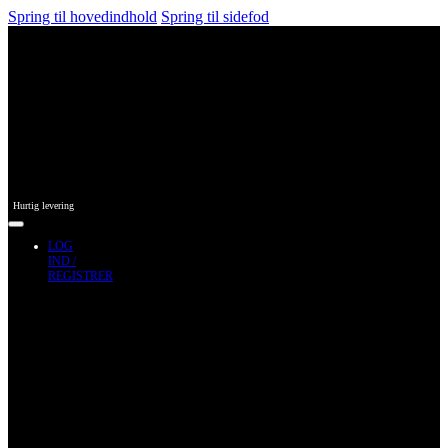
Spring til hovedindhold
Spring til sidefod
Hurtig levering
LOG
IND /
REGISTRER