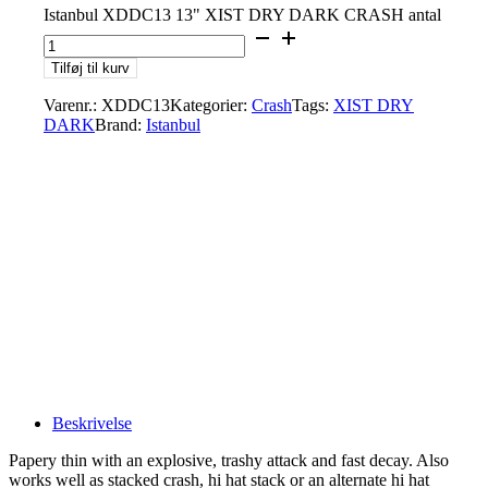
Istanbul XDDC13 13" XIST DRY DARK CRASH antal
Tilføj til kurv
Varenr.:
XDDC13
Kategorier:
Crash
Tags:
XIST DRY
DARK
Brand:
Istanbul
Beskrivelse
Papery thin with an explosive, trashy attack and fast decay. Also
works well as stacked crash, hi hat stack or an alternate hi hat