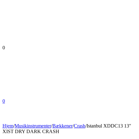
0
0
Hjem
/
Musikinstrumenter
/
Bækkener
/
Crash
/
Istanbul XDDC13 13″
XIST DRY DARK CRASH