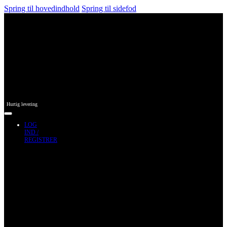
Spring til hovedindhold
Spring til sidefod
Hurtig levering
LOG
IND /
REGISTRER