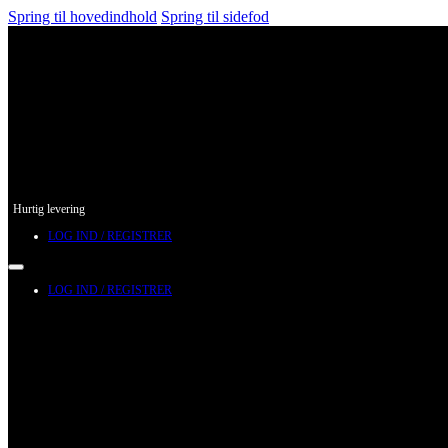
Spring til hovedindhold
Spring til sidefod
Hurtig levering
LOG IND / REGISTRER
LOG IND / REGISTRER