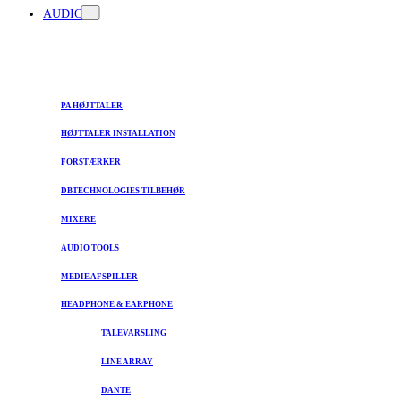
AUDIO
PA HØJTTALER
HØJTTALER INSTALLATION
FORSTÆRKER
DBTECHNOLOGIES TILBEHØR
MIXERE
AUDIO TOOLS
MEDIE AFSPILLER
HEADPHONE & EARPHONE
TALEVARSLING
LINE ARRAY
DANTE