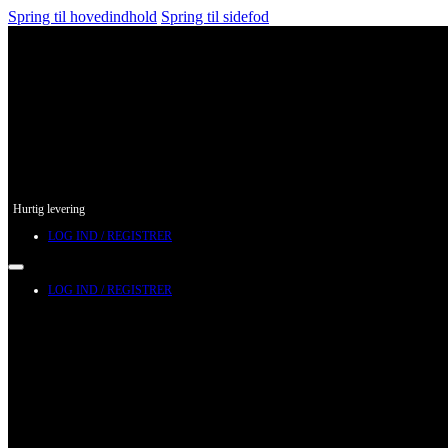
Spring til hovedindhold
Spring til sidefod
Hurtig levering
LOG IND / REGISTRER
LOG IND / REGISTRER