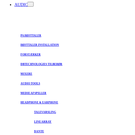
AUDIO
PA HØJTTALER
HØJTTALER INSTALLATION
FORSTÆRKER
DBTECHNOLOGIES TILBEHØR
MIXERE
AUDIO TOOLS
MEDIE AFSPILLER
HEADPHONE & EARPHONE
TALEVARSLING
LINE ARRAY
DANTE