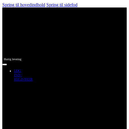
Spring til hovedindhold
Spring til sidefod
Hurtig levering
LOG
IND /
REGISTRER