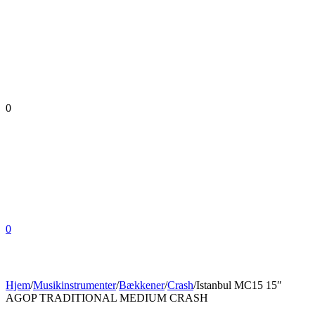
0
0
Hjem
/
Musikinstrumenter
/
Bækkener
/
Crash
/
Istanbul MC15 15″
AGOP TRADITIONAL MEDIUM CRASH