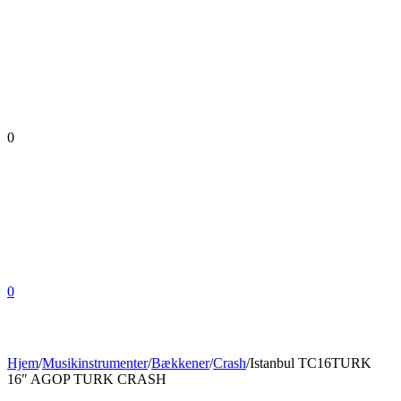
0
0
Hjem
/
Musikinstrumenter
/
Bækkener
/
Crash
/
Istanbul TC16TURK
16″ AGOP TURK CRASH