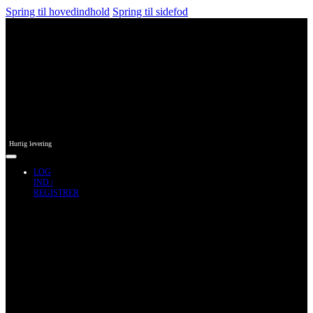
Spring til hovedindhold
Spring til sidefod
Hurtig levering
LOG
IND /
REGISTRER