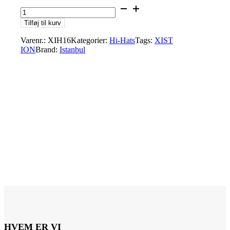
Istanbul
XIH16
Tilføj til kurv
16"
AGOP
Varenr.:
XIH16
Kategorier:
Hi-Hats
Tags:
XIST
XIST
ION
Brand:
Istanbul
ION
HI-
HATS
antal
HVEM ER VI