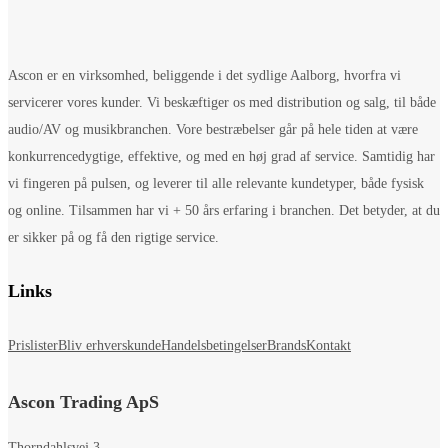
Ascon er en virksomhed, beliggende i det sydlige Aalborg, hvorfra vi
servicerer vores kunder. Vi beskæftiger os med distribution og salg, til både
audio/AV og musikbranchen. Vore bestræbelser går på hele tiden at være
konkurrencedygtige, effektive, og med en høj grad af service. Samtidig har
vi fingeren på pulsen, og leverer til alle relevante kundetyper, både fysisk
og online. Tilsammen har vi + 50 års erfaring i branchen. Det betyder, at du
er sikker på og få den rigtige service.
Links
Prislister
Bliv erhverskunde
Handelsbetingelser
Brands
Kontakt
Ascon Trading ApS
Thorndahlsvej 3