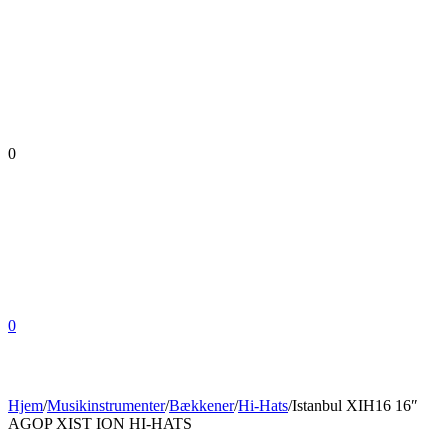
0
0
Hjem
/
Musikinstrumenter
/
Bækkener
/
Hi-Hats
/
Istanbul XIH16 16″
AGOP XIST ION HI-HATS