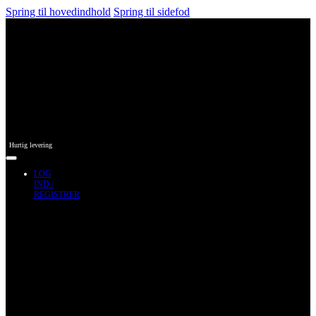
Spring til hovedindhold
Spring til sidefod
Hurtig levering
LOG
IND /
REGISTRER