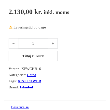
2.130,00
kr.
inkl. moms
⚠️
Leveringstid 30 dage
Istanbul XPWCHB16 16"AGOP XIST POWER CHINA antal
Tilføj til kurv
Varenr.:
XPWCHB16
Kategorier:
China
Tags:
XIST POWER
Brand:
Istanbul
Beskrivelse