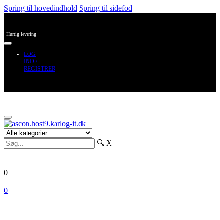
Spring til hovedindhold
Spring til sidefod
Hurtig levering
LOG
IND /
REGISTRER
🔍
X
0
0