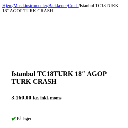
Hjem
/
Musikinstrumenter
/
Bækkener
/
Crash
/
Istanbul TC18TURK
18″ AGOP TURK CRASH
Istanbul TC18TURK 18″ AGOP
TURK CRASH
3.160,00
kr.
inkl. moms
✔️
På lager