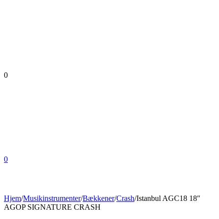
0
0
Hjem
/
Musikinstrumenter
/
Bækkener
/
Crash
/
Istanbul AGC18 18″
AGOP SIGNATURE CRASH