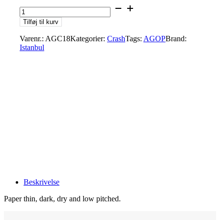
Istanbul
AGC18
Tilføj til kurv
18"
AGOP
Varenr.:
AGC18
Kategorier:
Crash
Tags:
AGOP
Brand:
SIGNATURE
Istanbul
CRASH
antal
Beskrivelse
Paper thin, dark, dry and low pitched.