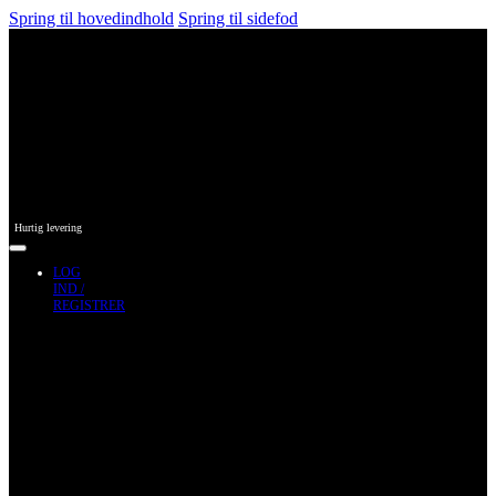
Spring til hovedindhold
Spring til sidefod
Hurtig levering
LOG
IND /
REGISTRER