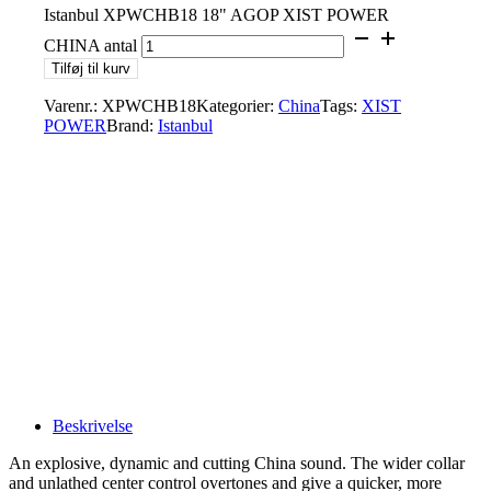
Istanbul XPWCHB18 18" AGOP XIST POWER
CHINA antal
Tilføj til kurv
Varenr.:
XPWCHB18
Kategorier:
China
Tags:
XIST
POWER
Brand:
Istanbul
Beskrivelse
An explosive, dynamic and cutting China sound. The wider collar
and unlathed center control overtones and give a quicker, more