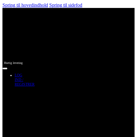
Spring til hovedindhold
Spring til sidefod
Hurtig levering
LOG
IND /
REGISTRER