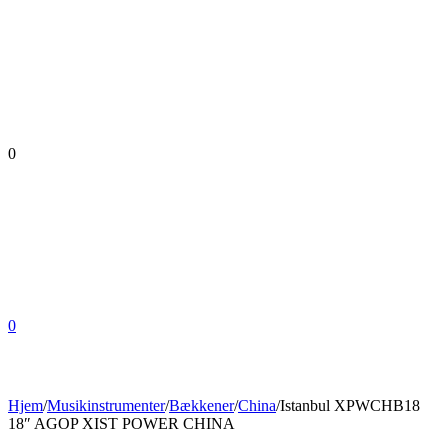
0
0
Hjem
/
Musikinstrumenter
/
Bækkener
/
China
/
Istanbul XPWCHB18
18″ AGOP XIST POWER CHINA