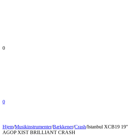
0
0
Hjem
/
Musikinstrumenter
/
Bækkener
/
Crash
/
Istanbul XCB19 19″
AGOP XIST BRILLIANT CRASH