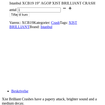
Istanbul XCB19 19" AGOP XIST BRILLIANT CRASH
antal
Tilføj til kurv
Varenr.:
XCB19
Kategorier:
Crash
Tags:
XIST
BRILLIANT
Brand:
Istanbul
Beskrivelse
Xist Brilliant Crashes have a papery attack, brighter sound and a
medium decay.