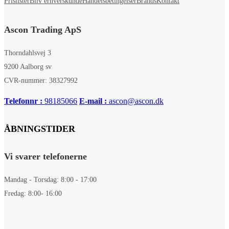
Prislister
Bliv erhverskunde
Handelsbetingelser
Brands
Kontakt
Ascon Trading ApS
Thorndahlsvej 3
9200 Aalborg sv
CVR-nummer: 38327992
Telefonnr :
98185066
E-mail :
ascon@ascon.dk
ÅBNINGSTIDER
Vi svarer telefonerne
Mandag - Torsdag: 8:00 - 17:00
Fredag: 8:00- 16:00