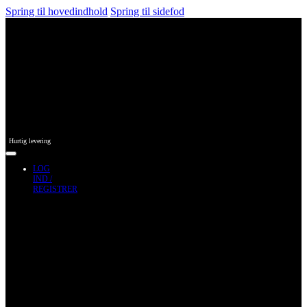
Spring til hovedindhold
Spring til sidefod
Hurtig levering
LOG
IND /
REGISTRER