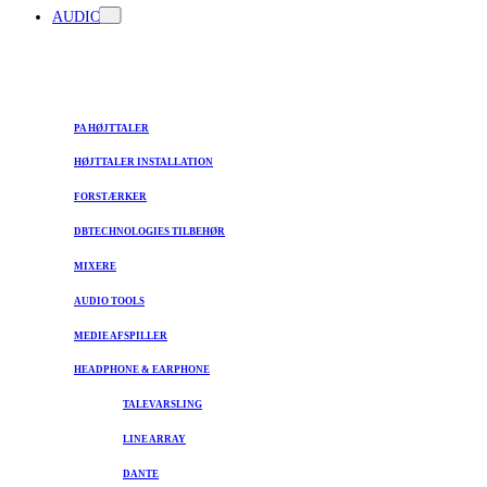
AUDIO
PA HØJTTALER
HØJTTALER INSTALLATION
FORSTÆRKER
DBTECHNOLOGIES TILBEHØR
MIXERE
AUDIO TOOLS
MEDIE AFSPILLER
HEADPHONE & EARPHONE
TALEVARSLING
LINE ARRAY
DANTE