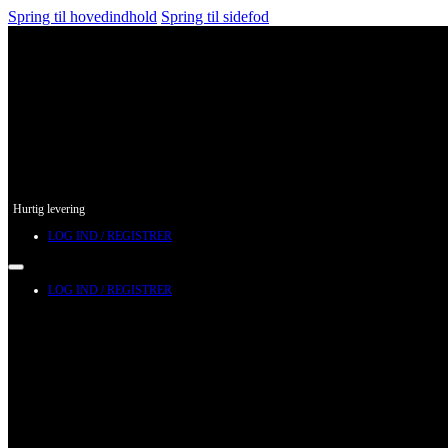
Spring til hovedindhold
Spring til sidefod
Hurtig levering
LOG IND / REGISTRER
LOG IND / REGISTRER