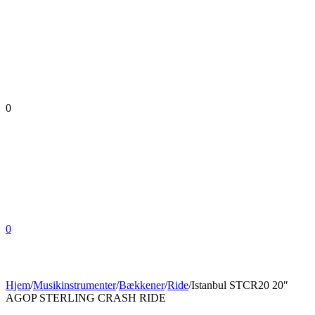
0
0
Hjem
/
Musikinstrumenter
/
Bækkener
/
Ride
/
Istanbul STCR20 20″
AGOP STERLING CRASH RIDE