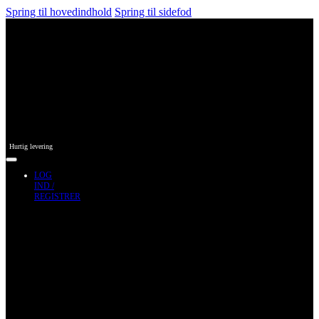
Spring til hovedindhold
Spring til sidefod
Hurtig levering
LOG
IND /
REGISTRER