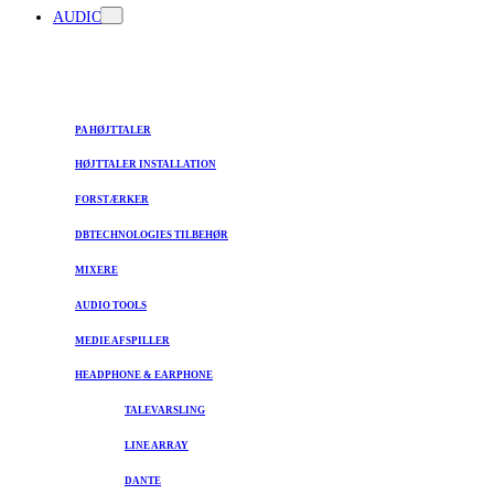
AUDIO
PA HØJTTALER
HØJTTALER INSTALLATION
FORSTÆRKER
DBTECHNOLOGIES TILBEHØR
MIXERE
AUDIO TOOLS
MEDIE AFSPILLER
HEADPHONE & EARPHONE
TALEVARSLING
LINE ARRAY
DANTE