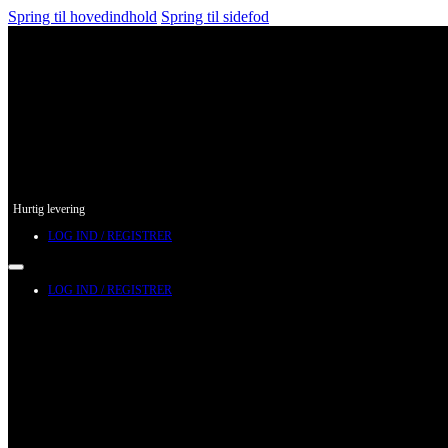
Spring til hovedindhold
Spring til sidefod
Hurtig levering
LOG IND / REGISTRER
LOG IND / REGISTRER