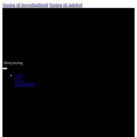
Spring til hovedindhold
Spring til sidefod
Hurtig levering
LOG
IND /
REGISTRER