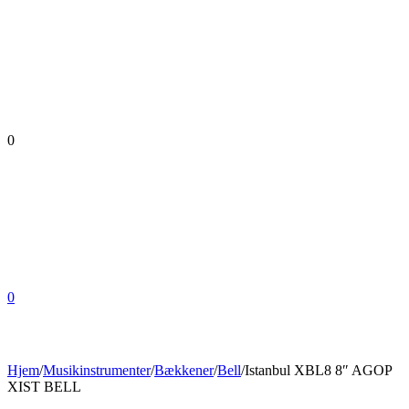
0
0
Hjem
/
Musikinstrumenter
/
Bækkener
/
Bell
/
Istanbul XBL8 8″ AGOP
XIST BELL