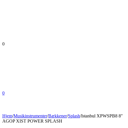
0
0
Hjem
/
Musikinstrumenter
/
Bækkener
/
Splash
/
Istanbul XPWSPB8 8″
AGOP XIST POWER SPLASH