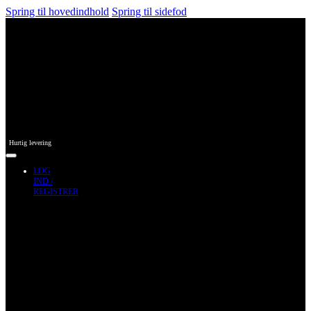
Spring til hovedindhold
Spring til sidefod
Hurtig levering
LOG
IND /
REGISTRER