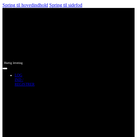
Spring til hovedindhold
Spring til sidefod
Hurtig levering
LOG
IND /
REGISTRER