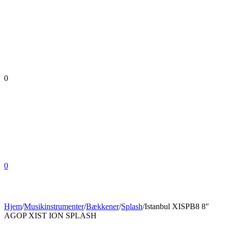
0
0
Hjem
/
Musikinstrumenter
/
Bækkener
/
Splash
/
Istanbul XISPB8 8″
AGOP XIST ION SPLASH