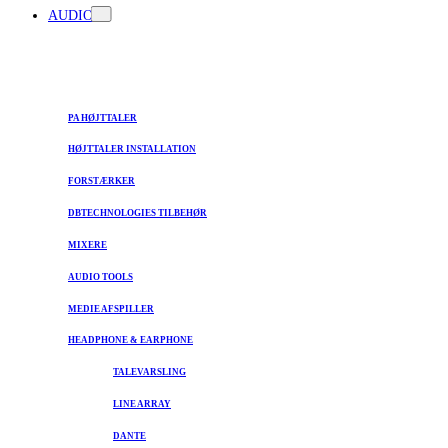
AUDIO
PA HØJTTALER
HØJTTALER INSTALLATION
FORSTÆRKER
DBTECHNOLOGIES TILBEHØR
MIXERE
AUDIO TOOLS
MEDIE AFSPILLER
HEADPHONE & EARPHONE
TALEVARSLING
LINE ARRAY
DANTE