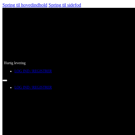
Spring til hovedindhold
Spring til sidefod
Hurtig levering
LOG IND / REGISTRER
LOG IND / REGISTRER