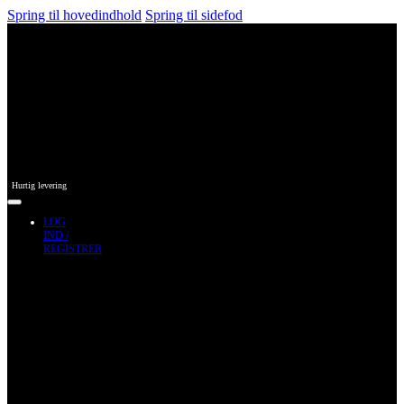
Spring til hovedindhold
Spring til sidefod
Hurtig levering
LOG
IND /
REGISTRER