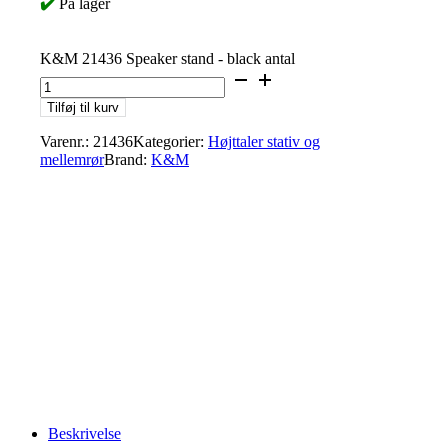
✔️
På lager
K&M 21436 Speaker stand - black antal
Tilføj til kurv
Varenr.:
21436
Kategorier:
Højttaler stativ og
mellemrør
Brand:
K&M
Beskrivelse