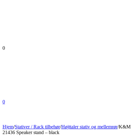
0
0
Hjem
/
Stativer / Rack tilbehør
/
Højttaler stativ og mellemrør
/
K&M
21436 Speaker stand – black