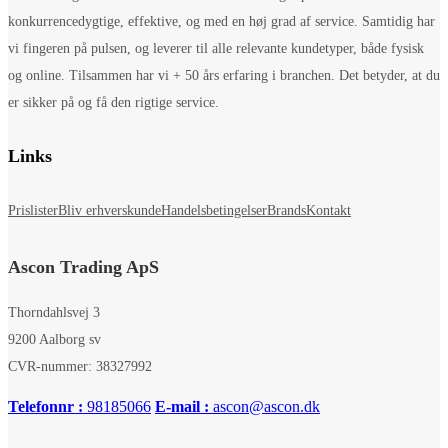
konkurrencedygtige, effektive, og med en høj grad af service. Samtidig har
vi fingeren på pulsen, og leverer til alle relevante kundetyper, både fysisk
og online. Tilsammen har vi + 50 års erfaring i branchen. Det betyder, at du
er sikker på og få den rigtige service.
Links
Prislister
Bliv erhverskunde
Handelsbetingelser
Brands
Kontakt
Ascon Trading ApS
Thorndahlsvej 3
9200 Aalborg sv
CVR-nummer: 38327992
Telefonnr :
98185066
E-mail :
ascon@ascon.dk