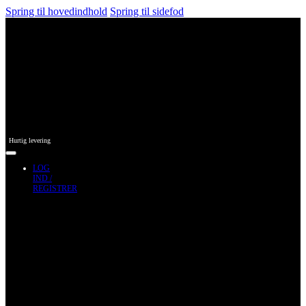
Spring til hovedindhold
Spring til sidefod
Hurtig levering
LOG
IND /
REGISTRER