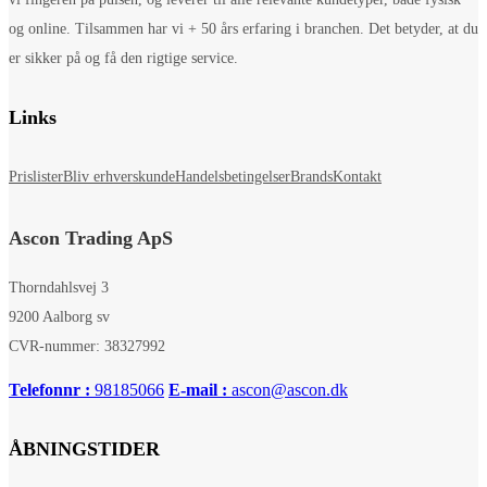
og online. Tilsammen har vi + 50 års erfaring i branchen. Det betyder, at du
er sikker på og få den rigtige service.
Links
Prislister
Bliv erhverskunde
Handelsbetingelser
Brands
Kontakt
Ascon Trading ApS
Thorndahlsvej 3
9200 Aalborg sv
CVR-nummer: 38327992
Telefonnr :
98185066
E-mail :
ascon@ascon.dk
ÅBNINGSTIDER