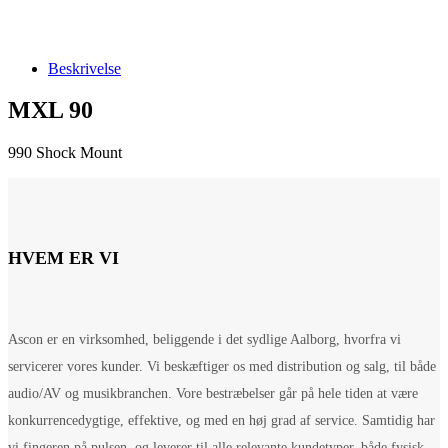
Beskrivelse
MXL 90
990 Shock Mount
HVEM ER VI
Ascon er en virksomhed, beliggende i det sydlige Aalborg, hvorfra vi
servicerer vores kunder. Vi beskæftiger os med distribution og salg, til både
audio/AV og musikbranchen. Vore bestræbelser går på hele tiden at være
konkurrencedygtige, effektive, og med en høj grad af service. Samtidig har
vi fingeren på pulsen, og leverer til alle relevante kundetyper, både fysisk