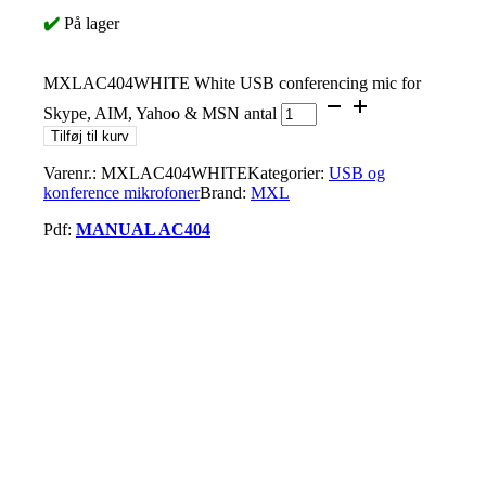
✔️
På lager
MXLAC404WHITE White USB conferencing mic for
Skype, AIM, Yahoo & MSN antal
Tilføj til kurv
Varenr.:
MXLAC404WHITE
Kategorier:
USB og
konference mikrofoner
Brand:
MXL
Pdf:
MANUAL AC404