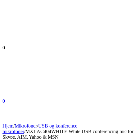
0
0
Hjem
/
Mikrofoner
/
USB og konference
mikrofoner
/
MXLAC404WHITE White USB conferencing mic for
Skype, AIM, Yahoo & MSN