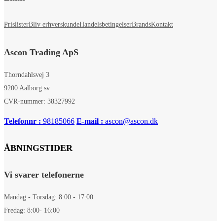
Prislister
Bliv erhverskunde
Handelsbetingelser
Brands
Kontakt
Ascon Trading ApS
Thorndahlsvej 3
9200 Aalborg sv
CVR-nummer: 38327992
Telefonnr :
98185066
E-mail :
ascon@ascon.dk
ÅBNINGSTIDER
Vi svarer telefonerne
Mandag - Torsdag: 8:00 - 17:00
Fredag: 8:00- 16:00