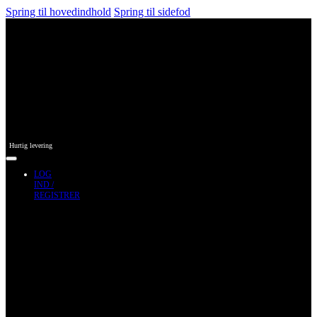
Spring til hovedindhold
Spring til sidefod
Hurtig levering
LOG
IND /
REGISTRER