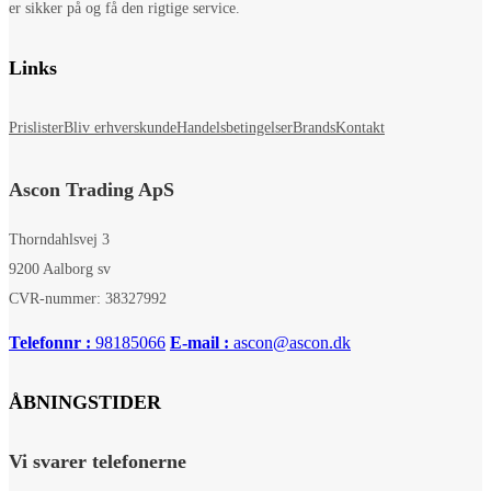
er sikker på og få den rigtige service.
Links
Prislister
Bliv erhverskunde
Handelsbetingelser
Brands
Kontakt
Ascon Trading ApS
Thorndahlsvej 3
9200 Aalborg sv
CVR-nummer: 38327992
Telefonnr :
98185066
E-mail :
ascon@ascon.dk
ÅBNINGSTIDER
Vi svarer telefonerne