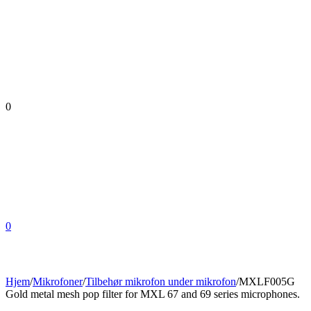
0
0
Hjem
/
Mikrofoner
/
Tilbehør mikrofon under mikrofon
/
MXLF005G
Gold metal mesh pop filter for MXL 67 and 69 series microphones.