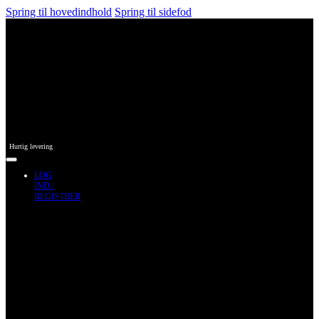
Spring til hovedindhold
Spring til sidefod
Hurtig levering
LOG
IND /
REGISTRER