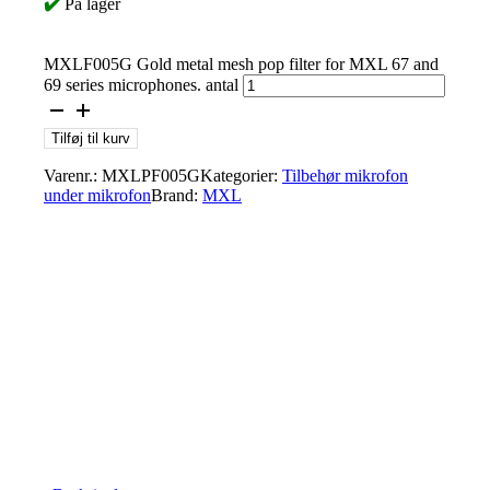
✔️
På lager
MXLF005G Gold metal mesh pop filter for MXL 67 and
69 series microphones. antal
Tilføj til kurv
Varenr.:
MXLPF005G
Kategorier:
Tilbehør mikrofon
under mikrofon
Brand:
MXL