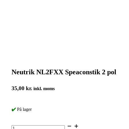
Neutrik NL2FXX Speaconstik 2 pol
35,00
kr.
inkl. moms
✔️
På lager
Neutrik