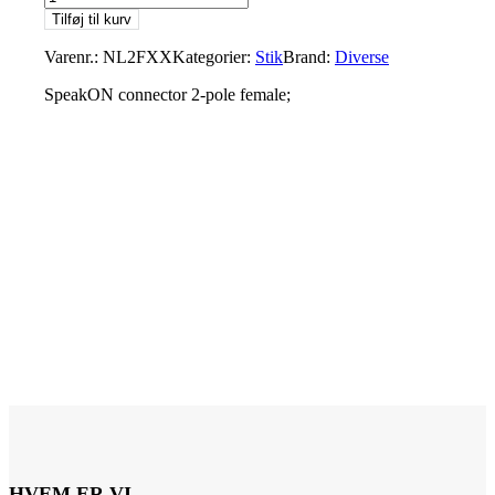
NL2FXX
Tilføj til kurv
Speaconstik
2
Varenr.:
NL2FXX
Kategorier:
Stik
Brand:
Diverse
pol
antal
SpeakON connector 2-pole female;
HVEM ER VI