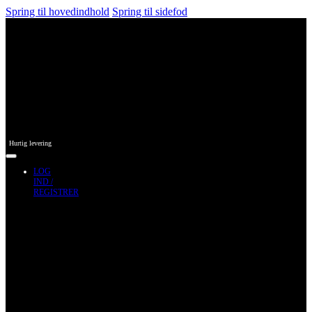
Spring til hovedindhold
Spring til sidefod
Hurtig levering
LOG
IND /
REGISTRER