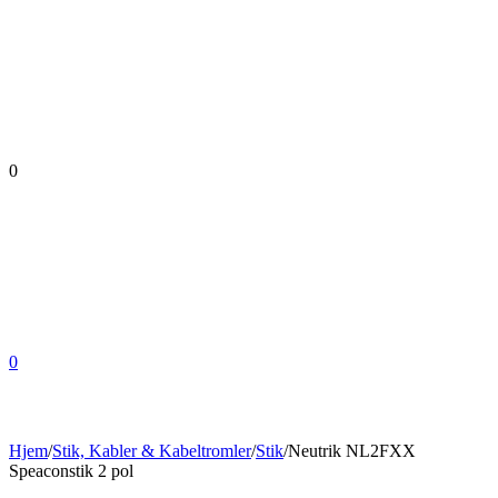
0
0
Hjem
/
Stik, Kabler & Kabeltromler
/
Stik
/
Neutrik NL2FXX
Speaconstik 2 pol